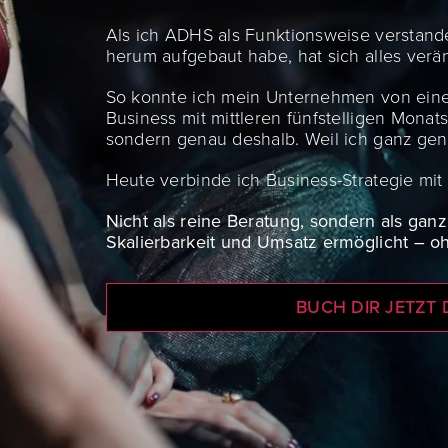
Als ich ADHS als Funktionsweise verstand
herum aufgebaut habe, hat sich alles verän
So konnte ich mein Unternehmen von eine
Business mit mittleren fünfstelligen Mona
sondern genau deshalb. Weil ich ganz genau
Heute verbinde ich Business-Strategie mit
Nicht als reine Beratung, sondern als ganzh
Skalierbarkeit und Umsatz ermöglicht – o
BUCH DIR JETZT