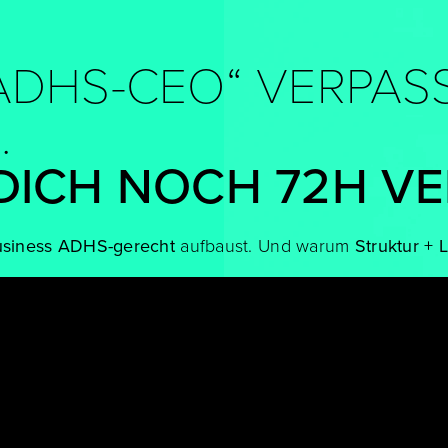
DHS-CEO“ VERPASST
.
 DICH NOCH 72H V
usiness ADHS-gerecht
aufbaust. Und warum
Struktur + L